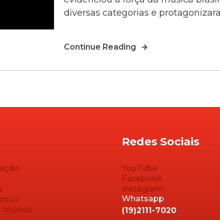
diversas categorias e protagoniza
Continue Reading
Redes Sociais
ação
YouTube
Facebook
s
Instagram
Whatsapp
nosco
a música
(19)2111-7020