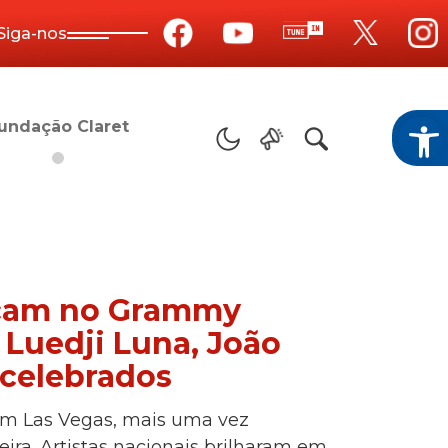
Siga-nos
Barra de F
undação Claret
tacam no Grammy
, Luedji Luna, João
 celebrados
em Las Vegas, mais uma vez
eira. Artistas nacionais brilharam em