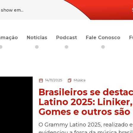
 show em...
 o...
stórico de bilheteria
o álbum “Daydream”
amação
Notícias
Podcast
Fale Conosco
F
iam separação
 show em...
 o...
stórico de bilheteria
o álbum “Daydream”
14/11/2025
Música
Brasileiros se des
Latino 2025: Liniker
Gomes e outros são
O Grammy Latino 2025, realizado 
evidenciou a força da música brasil