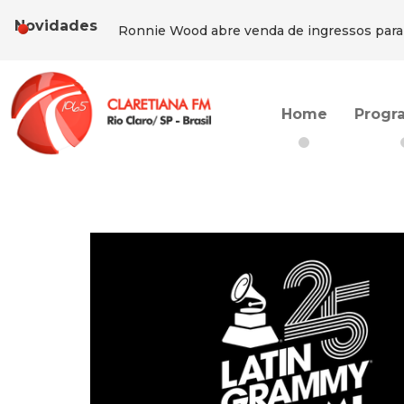
Ronnie Wood abre venda de ingressos para
Novidades
Jão anuncia show com palco 360º para lançar
Filme sobre Michael Jackson bate recorde hi
Mariah Carey comemora 30 anos do icônic
Home
Progr
Fim da dupla OUTROEU: integrantes anunc
Ronnie Wood abre venda de ingressos para
Jão anuncia show com palco 360º para lançar
Filme sobre Michael Jackson bate recorde hi
Mariah Carey comemora 30 anos do icônic