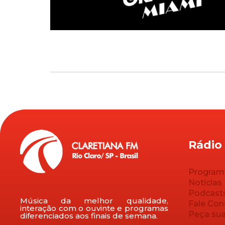
Rádio
Program
Notícias
Podcast
Música da melhor qualidade,
Fale Co
interação com o ouvinte e programas
Peça su
diferenciados aos finais de semana.