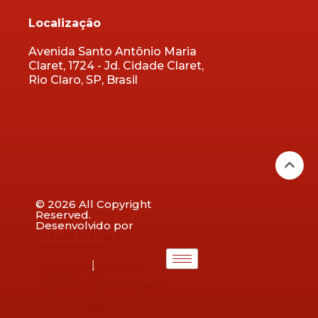
Localização
Avenida Santo Antônio Maria
Claret, 1724 - Jd. Cidade Claret,
Rio Claro, SP, Brasil
© 2026 All Copyright
Reserved.
Desenvolvido por
Virtues Media &
Applications
Conheça
|
Fale com
nossa
o
Política
Encarregado
de
de
Privacidade
Dados(DPO)