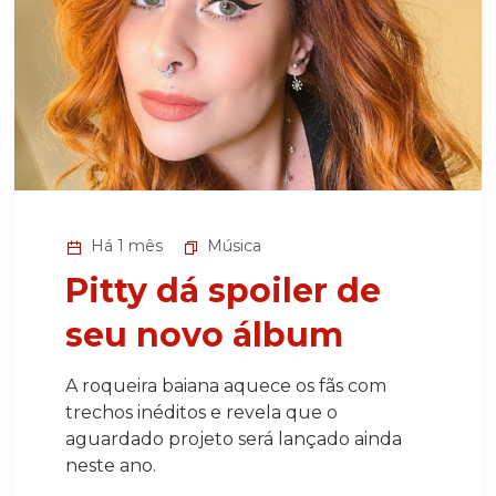
Há 1 mês
Música
Pitty dá spoiler de
seu novo álbum
A roqueira baiana aquece os fãs com
trechos inéditos e revela que o
aguardado projeto será lançado ainda
neste ano.