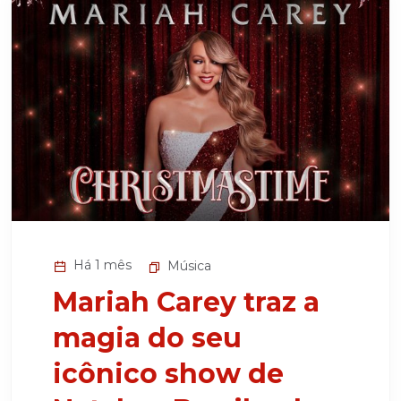
Há 1 mês
Música
Mariah Carey traz a
magia do seu
icônico show de