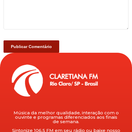
Música da melhor qualidade, interação com o
ouvinte e programas diferenciados aos finais
de semana.
Sintonize 106.5 FM em seu rádio ou baixe nosso