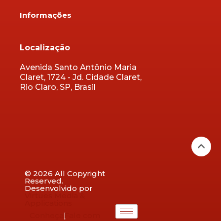
Informações
Localização
Avenida Santo Antônio Maria
Claret, 1724 - Jd. Cidade Claret,
Rio Claro, SP, Brasil
© 2026 All Copyright
Reserved.
Desenvolvido por
Virtues Media &
Applications
Conheça
|
Fale com