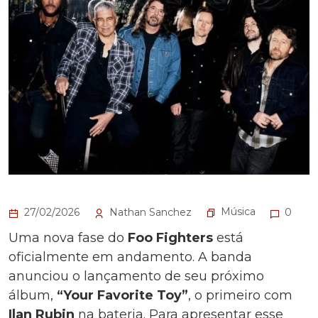
Música
27/02/2026
Nathan Sanchez
0
Uma nova fase do
Foo Fighters
está
oficialmente em andamento. A banda
anunciou o lançamento de seu próximo
álbum,
“Your Favorite Toy”
, o primeiro com
Ilan Rubin
na bateria. Para apresentar esse